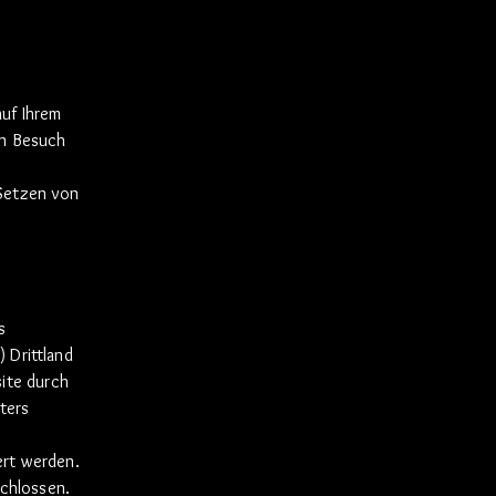
s
auf Ihrem
en Besuch
 Setzen von
s
 Drittland
ite durch
ters
ert werden.
chlossen.