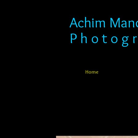
​​​​​​​ Achim Ma
P h o t o g r
Home