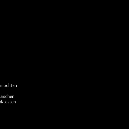
) möchten
päischen
aktdaten