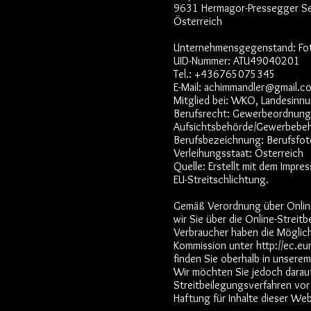
9631 Hermagor-Pressegger S
Österreich
Unternehmensgegenstand: Fot
UID-Nummer: ATU49040201
Tel.: +436765075345
E-Mail: achimmandler@gmail.c
Mitglied bei: WKO, Landesinn
Berufsrecht: Gewerbeordnung:
Aufsichtsbehörde/Gewerbebeh
Berufsbezeichnung: Berufsfot
Verleihungsstaat: Österreich
Quelle: Erstellt mit dem Impr
EU-Streitschlichtung.
Gemäß Verordnung über Onlin
wir Sie über die Online-Streit
Verbraucher haben die Möglich
Kommission unter http://ec.e
finden Sie oberhalb in unsere
Wir möchten Sie jedoch darauf 
Streitbeilegungsverfahren vor
Haftung für Inhalte dieser We