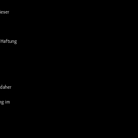
ieser
. Haftung
 daher
ng im