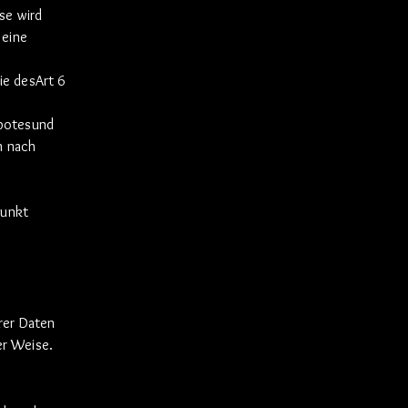
se wird
 eine
ie desArt 6
ebotesund
n nach
punkt
rer Daten
er
Weise.