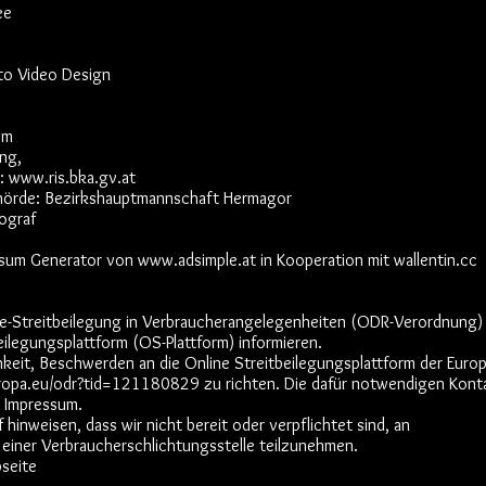
ee
o Video Design
om
ung,
 www.ris.bka.gv.at
örde: Bezirkshauptmannschaft Hermagor
ograf
essum Generator von www.adsimple.at in Kooperation mit wallentin.cc
e-Streitbeilegung in Verbraucherangelegenheiten (ODR-Verordnung
beilegungsplattform (OS-Plattform) informieren.
keit, Beschwerden an die Online Streitbeilegungsplattform der Euro
uropa.eu/odr?tid=121180829 zu richten. Die dafür notwendigen Kont
m Impressum.
hinweisen, dass wir nicht bereit oder verpflichtet sind, an
 einer Verbraucherschlichtungsstelle teilzunehmen.
bseite