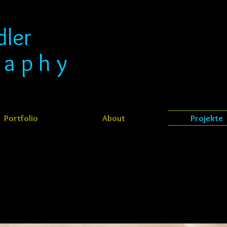
ndler
​​​
 a p h y
Portfolio
About
Projekte